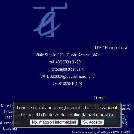
ITE "Enrico Tosi"
Viale Stelvio 173 - Busto Arsizio (VA)
tel. +39 0331 372011
itctosi@itctosi.va.it
VATD02000X@pec.istruzione.it
CF: 81009810128
Credits
Sito realizzato da
Industria Creativa srl
Note Legali
I cookie ci aiutano a migliorare il sito. Utilizzando il
su modello della comunità di pratica
Privacy
sito, accetti l'utilizzo dei cookie da parte nostra.
Crediti
Accessibilità
No, maggiori informazioni
Si, accetto
Usabilità
Versione 2015.1.8.1C+R
Proudly powered by
WordPress
•
HTML5
•
CSS